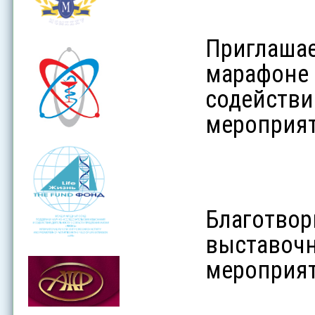
Приглаша
марафоне
содейств
мероприят
Благотво
выставоч
мероприят