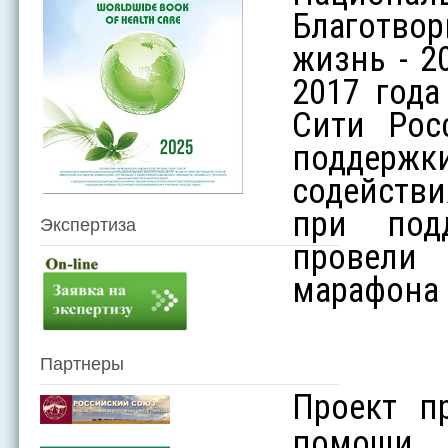
Благотво
жизнь - 2
2017 год
Сити Рос
поддерж
содействи
при под
Экспертиза
провели
марафона 
Партнеры
Проект п
помощи 