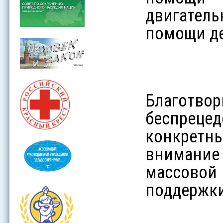
двигатель
помощи де
Благотв
беспрецед
конкретны
внимание
массово
поддержк