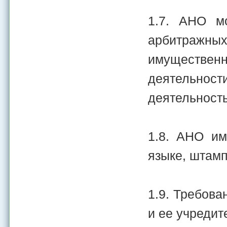
1.7. АНО м
арбитражных 
имуществен
деятельност
деятельност
1.8. АНО им
языке, штамп
1.9. Требов
и ее учредит