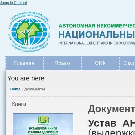
Jump to Content
Главная
Право
ОНК
Экс
You are here
Home
» Документы
Книга
Докумен
Устав 
(выдержк