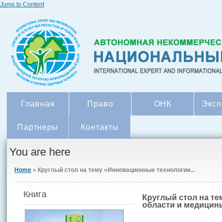
Jump to Content
Главная
Право
ОНК
Эксп
Партнеры
Контакты
You are here
Home
» Круглый стол на тему «Инновационные технологии...
Книга
Круглый стол на т
области и медицин