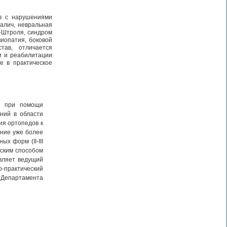
ов с нарушениями
алич, невральная
-Штроля, синдром
иопатия, боковой
тав, отличается
и и реабилитации
е в практическое
за при помощи
ний в области
ия ортопедов к
ание уже более
х форм (II-III
еским способом
авляет ведущий
о-практический
Департамента