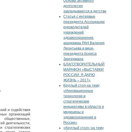
Основы активного
долголетия
закладываются в детстве
Статья с интервью
президента Ассоциации
руководителей
учреждений
здравоохранения,
академика РАН Валерия
Леонтьева и вице-
президента Бориса
Зингермана
БЛАГОТВОРИТЕЛЬНЫЙ
МАРАФОН «ВЫСТАВКИ
РОССИИ: Я ДАРЮ
ЖИЗНЬ – 2017»
Круглый стол на тему
а
«Инновационные
технологии и
стратегические
инициативы в области и
ний и содействия
медицины и
нных организаций
здравоохранения в
 общественных,
России»
ей деятельности,
и стратегических
«Круглый стол» на тему
ми стоит задача