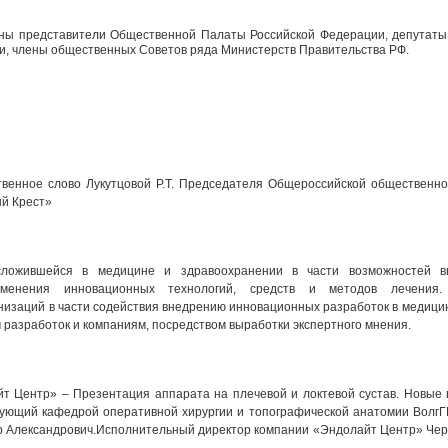
ны представители Общественной Палаты Российской Федерации, депутаты
и, члены общественных Советов ряда Министерств Правительства РФ.
твенное слово Лукутцовой Р.Т. Председателя Общероссийской общественно
ый Крест»
сложившейся в медицине и здравоохранении в части возможностей в
рименения инновационных технологий, средств и методов лечения.
изаций в части содействия внедрению инновационных разработок в медицин
 разработок и компаниям, посредством выработки экспертного мнения.
т Центр» – Презентация аппарата на плечевой и локтевой сустав. Новые 
дующий кафедрой оперативной хирургии и топографической анатомии ВолгГ
р Александрович.Исполнительный директор компании «Эндолайт Центр» Че