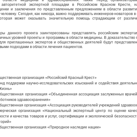
 авторитетной экспертной площадки в Российском Красном Кресте, н
ценки и заключения по представленным предложениям в области развит
человеку. Сегодня, как никогда, важно поддерживать инженеров-новаторов в
которая может оказывать значительную помощь страдающим от различ
ры данного проекта заинтересованы представлять российским эксперт
ичных уровней проекты и программы в области медицины. В доказательств
для приглашенных экспертов и общественных деятелей будут представле
овыми подходами в области лечения пациентов.
щественная организация «Российский Красный Крест»
д поддержки научно-исследовательских изысканий и содействия деятельно
Жизнь»
бщественная организация «Объединенная ассоциация заслуженных врачей
аботников здравоохранения»
бщественная организация «Ассоциация руководителей учреждений здравоо
ерческая организация «Национальный экспертный центр по оценке качес
ости и качества товаров и услуг, сертификации и экологической безопасност
торий»
бщественная организация «Природное наследие нации»