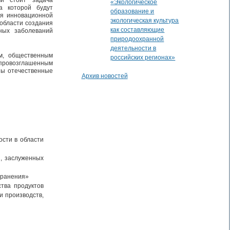
«Экологическое
а которой будут
образование и
ия инновационной
экологическая культура
 области создания
как составляющие
ных заболеваний
природоохранной
деятельности в
ам, общественным
российских регионах»
о провозглашенным
ны отечественные
Архив новостей
сти в области
, заслуженных
хранения»
тва продуктов
и производств,