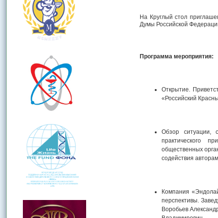
На Круглый стол приглаше
Думы Российской Федераци
Программа мероприятия:
Открытие. Приветс
«Российский Красн
Обзор ситуации, 
практического п
общественных орган
содействия авторам
Компания «Эндолай
перспективы. Заве
Воробьев Александ
Владимирович .