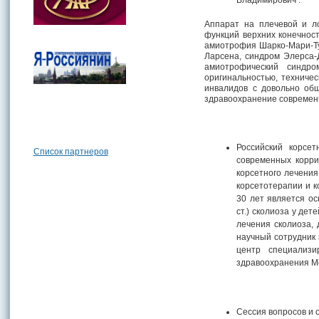
Аппарат на плечевой и л
функций верхних конечнос
амиотрофия Шарко-Мари-Ту
Ларсена, синдром Элерса-
амиотрофический синдро
оригинальностью, техниче
инвалидов с довольно об
здравоохранение современн
Российский корсе
Список партнеров
современных корри
корсетного лечения
корсетотерапии и к
30 лет является ос
ст.) сколиоза у де
лечения сколиоза,
научный сотрудник 
центр специализи
здравоохранения М
Сессия вопросов и 