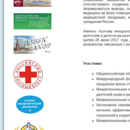
способствовать созданию
формироваться выводы, о
медицины во благо помощи 
медицинской продукции, 
гражданам России.
Именно поэтому инициато
деятелям и депутатам разл
целям 28 июня 2017 года 
разработки, связанные с н
Участники:
Общероссийская об
Международный фон
продления жизни «
Межрегиональная о
деятелей науки и р
Межрегиональная о
Автономная некомм
питания, эффективн
технологий и терри
Межрегиональная о