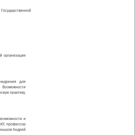
 Государственной
й организации
недрения для
 Возможности
скую практику,
возможности и
МУ, профессор
рнышов Андрей