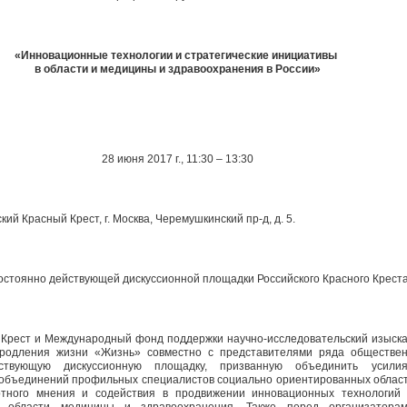
«Инновационные технологии и стратегические инициативы
в области и медицины и здравоохранения в России»
28 июня 2017 г., 11:30 – 13:30
ский Красный Крест, г. Москва, Черемушкинский пр-д, д. 5.
остоянно действующей дискуссионной площадки Российского Красного Крест
Крест и Международный фонд поддержки научно-исследовательский изыска
продления жизни «Жизнь» совместно с представителями ряда обществе
ствующую дискуссионную площадку, призванную объединить усилия
 объединений профильных специалистов социально ориентированных област
тного мнения и содействия в продвижении инновационных технологий 
 области медицины и здравоохранения. Также перед организатора