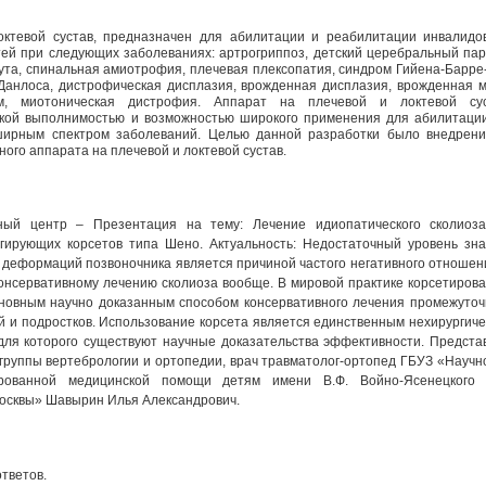
октевой сустав, предназначен для абилитации и реабилитации инвалид
тей при следующих заболеваниях: артрогриппоз, детский церебральный пар
та, спинальная амиотрофия, плечевая плексопатия, синдром Гийена-Барре
Данлоса, дистрофическая дисплазия, врожденная дисплазия, врожденная м
м, миотоническая дистрофия. Аппарат на плечевой и локтевой сус
ской выполнимостью и возможностью широкого применения для абилитаци
ширным спектром заболеваний. Целью данной разработки было внедрени
ого аппарата на плечевой и локтевой сустав.
тный центр – Презентация на тему: Лечение идиопатического сколио
гирующих корсетов типа Шено. Актуальность: Недостаточный уровень зна
 деформаций позвоночника является причиной частого негативного отношен
онсервативному лечению сколиоза вообще. В мировой практике корсетиров
новным научно доказанным способом консервативного лечения промежуточны
тей и подростков. Использование корсета является единственным нехирургич
 для которого существуют научные доказательства эффективности. Предст
группы вертебрологии и ортопедии, врач травматолог-ортопед ГБУЗ «Научн
рованной медицинской помощи детям имени В.Ф. Войно-Ясенецкого 
осквы» Шавырин Илья Александрович.
ответов.