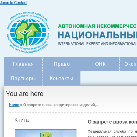
Jump to Content
Главная
Право
ОНК
Эксп
Партнеры
Контакты
You are here
Home
» О запрете ввоза кондитерских изделий,...
Книга
О запрете ввоза к
Федеральная служба по н