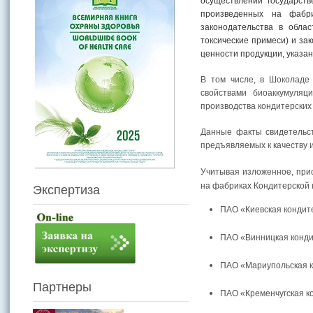
осуществлении государств
произведенных на фабри
законодательства в облас
токсические примеси) и за
ценности продукции, указан
В том числе, в Шоколаде
свойствами биоаккумуляц
производства кондитерских
Данные факты свидетельс
предъявляемых к качеству 
Учитывая изложенное, при
на фабриках Кондитерской 
Экспертиза
ПАО «Киевская кондит
ПАО «Винницкая конди
ПАО «Мариупольская к
Партнеры
ПАО «Кременчугская к