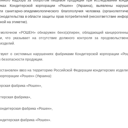
енного надзора за оборотом пищевой продукции при исследовании конди
ках Кондитерской корпорации «Рошен» (Украина), выявлены наруш
ти санитарно-эпидемиологического благополучия человека (органолептиче
конодательства в области защиты прав потребителей (несоответствие инф
ной на этикетке).
 молочном «РОШЕН» обнаружен бенз(а)пирен, обладающий канцерогенны
ии, что указывает на отсутствие должного контроля за продовольств
 изделий.
твуют о системных нарушениях фабриками Кондитерской корпорации «Ро
и безопасности продукции.
остановлен ввоз на территорию Российской Федерации кондитерских издели
корпорации «Рошен» (Украина):
ерская фабрика «Рошен»,
терская фабрика»,
ондитерская фабрика «Рошен»,
ондитерская фабрика «Рошен».