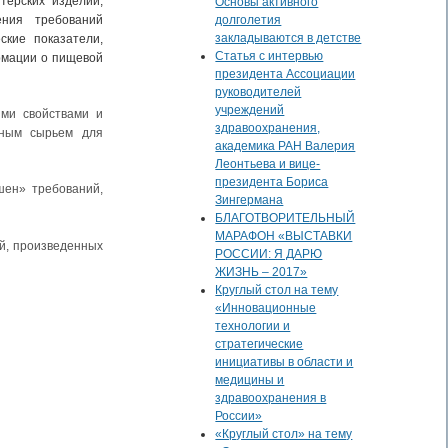
терских изделий,
Основы активного
ения требований
долголетия
закладываются в детстве
ские показатели,
Статья с интервью
ормации о пищевой
президента Ассоциации
руководителей
учреждений
ми свойствами и
здравоохранения,
енным сырьем для
академика РАН Валерия
Леонтьева и вице-
президента Бориса
шен» требований,
Зингермана
БЛАГОТВОРИТЕЛЬНЫЙ
МАРАФОН «ВЫСТАВКИ
й, произведенных
РОССИИ: Я ДАРЮ
ЖИЗНЬ – 2017»
Круглый стол на тему
«Инновационные
технологии и
стратегические
инициативы в области и
медицины и
здравоохранения в
России»
«Круглый стол» на тему