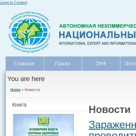
Jump to Content
Главная
Право
ОНК
Экс
You are here
Home
» Новости
Книга
Новости
Зараженн
проводит