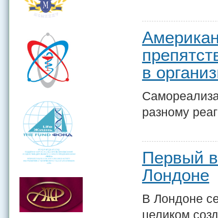
Американ
препятст
в органи
Самореализа
разному реаг
Первый в
Лондоне
В Лондоне се
целиком созд