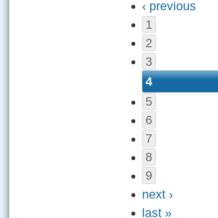
‹ previous
1
2
3
4
5
6
7
8
9
next ›
last »