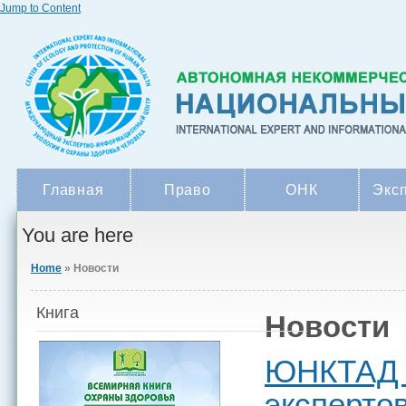
Jump to Content
Главная
Право
ОНК
Экс
You are here
Home
» Новости
Книга
Новости
ЮНКТАД п
эксперто