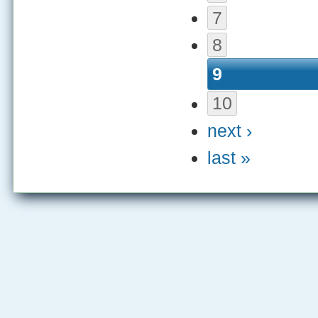
7
8
9
10
next ›
last »