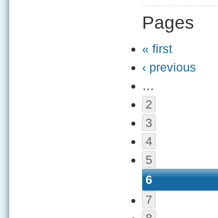
Pages
« first
‹ previous
…
2
3
4
5
6
7