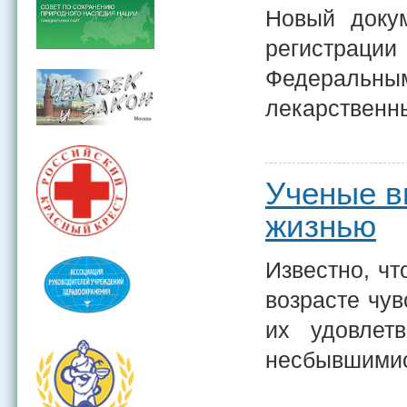
Новый докум
регистраци
Федеральны
лекарственны
Ученые в
жизнью
Известно, чт
возрасте чув
их удовлет
несбывшимис