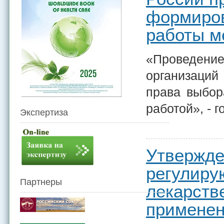
формиров
работы м
«Проведени
организаций
права выбор
работой», - 
Экспертиза
Утвержде
регулиру
Партнеры
лекарств
примене