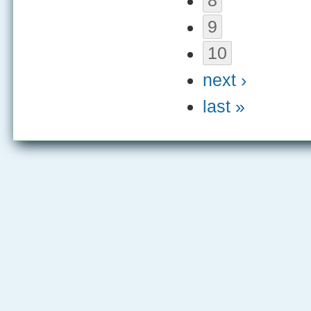
8
9
10
next ›
last »