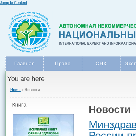
Jump to Content
Главная
Право
ОНК
Экс
You are here
Home
» Новости
Книга
Новости
Минздрав
России п